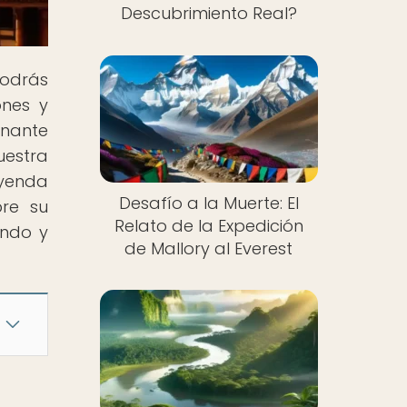
Descubrimiento Real?
odrás
ones y
inante
estra
eyenda
Desafío a la Muerte: El
bre su
Relato de la Expedición
endo y
de Mallory al Everest