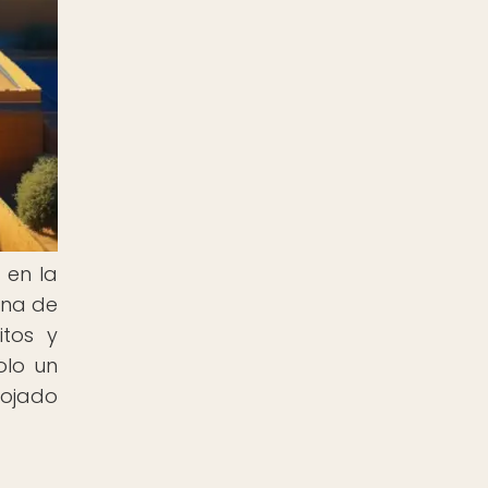
 en la
una de
itos y
olo un
rojado