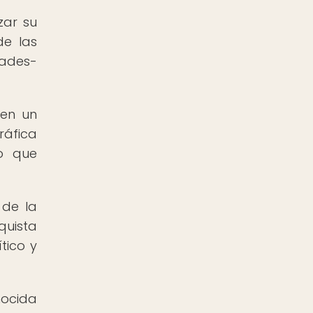
zar su
de las
dades-
 en un
ráfica
lo que
 de la
quista
tico y
nocida