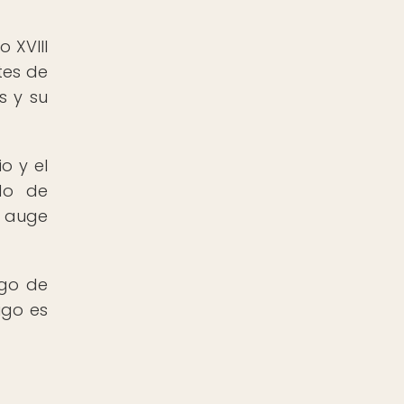
 XVIII
tes de
s y su
o y el
do de
n auge
igo de
igo es