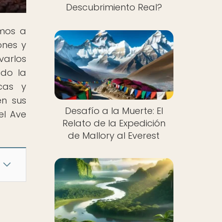
Descubrimiento Real?
amos a
ones y
varlos
ado la
icas y
en sus
Desafío a la Muerte: El
el Ave
Relato de la Expedición
de Mallory al Everest