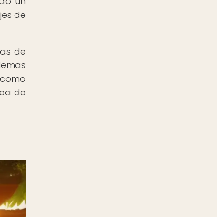
ado un
jes de
mas de
blemas
o como
dea de