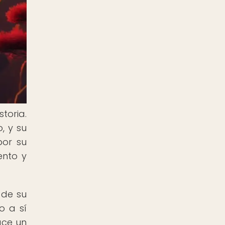
toria.
, y su
por su
ento y
 de su
o a sí
ace un