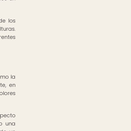
de los
turas.
rentes
omo la
te, en
olores
specto
mo una