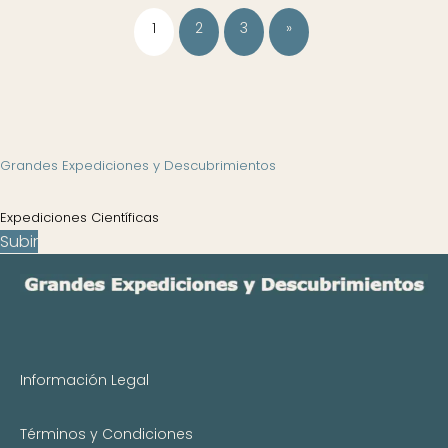
1
2
3
»
Grandes Expediciones y Descubrimientos
Expediciones Científicas
Subir
Información Legal
Términos y Condiciones