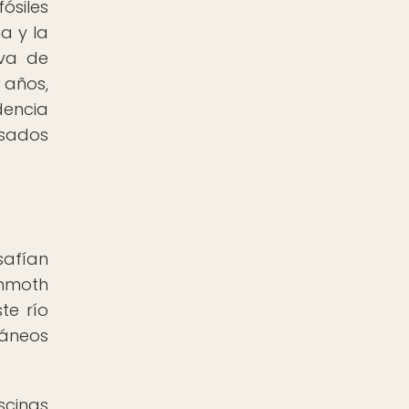
ósiles
a y la
eva de
 años,
dencia
asados
safían
ammoth
te río
ráneos
scinas