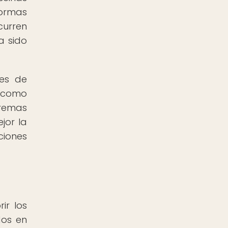
formas
curren
a sido
ies de
 como
tremas
jor la
ciones
ir los
dos en