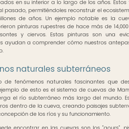
os en su interior a lo largo de los años. Estos f
al pasado, permitiéndoles reconstruir el ecosistem
millones de años. Un ejemplo notable es la cu
ieron pinturas rupestres de hace más de 14,000
ontes y ciervos. Estas pinturas son una evi
y nos ayudan a comprender cómo nuestros antep
o.
nos naturales subterráneos
o de fenómenos naturales fascinantes que de
n ejemplo de esto es el sistema de cuevas de M
erga el río subterráneo más largo del mundo. Es
tros dentro de la cueva, creando paisajes subter
oncepción de los ríos y su funcionamiento.
de encontrar en las cuevas son los "gours", pi