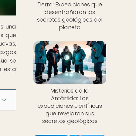
Tierra: Expediciones que
desentrañaron los
secretos geológicos del
ás una
planeta
os que
uevas,
azgos
que se
e esta
Misterios de la
Antártida: Las
expediciones científicas
que revelaron sus
secretos geológicos