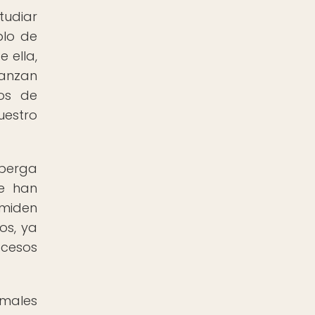
tudiar
plo de
 ella,
canzan
ños de
uestro
lberga
se han
 miden
os, ya
ocesos
imales