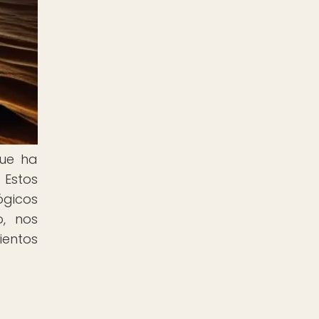
que ha
 Estos
ógicos
o, nos
ientos