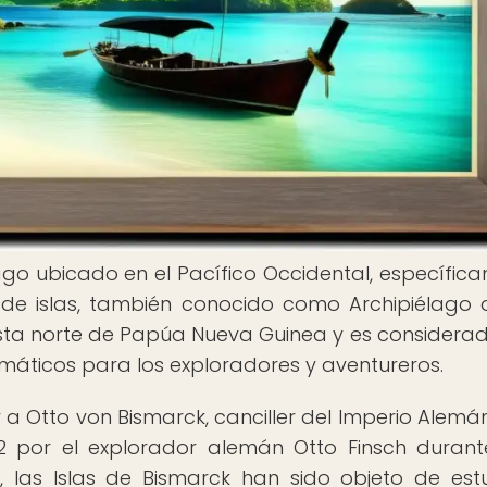
lago ubicado en el Pacífico Occidental, específic
 de islas, también conocido como Archipiélago 
osta norte de Papúa Nueva Guinea y es considera
gmáticos para los exploradores y aventureros.
 a Otto von Bismarck, canciller del Imperio Alemán
872 por el explorador alemán Otto Finsch duran
s, las Islas de Bismarck han sido objeto de est