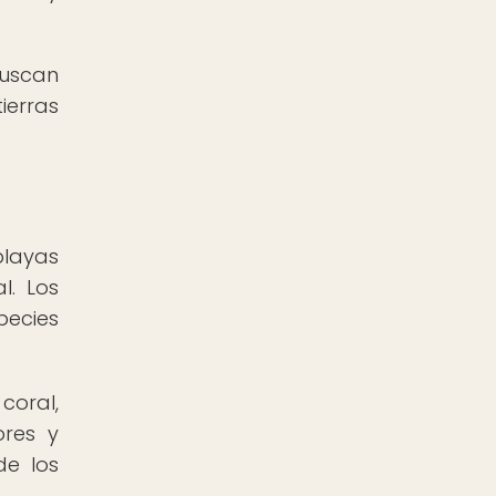
buscan
ierras
playas
l. Los
pecies
coral,
res y
de los