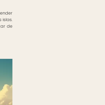
render
islas.
tar de