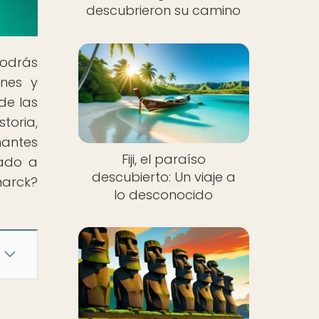
descubrieron su camino
odrás
nes y
de las
toria,
nantes
Fiji, el paraíso
vado a
descubierto: Un viaje a
marck?
lo desconocido