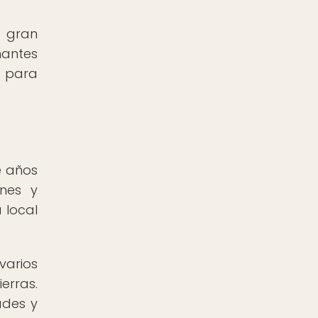
a gran
mantes
s para
e años
ones y
 local
varios
erras.
ades y