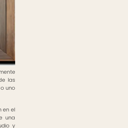
amente
de las
do uno
 en el
te una
udio y