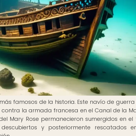
más famosos de la historia. Este navío de guerra 
a contra la armada francesa en el Canal de la M
 del Mary Rose permanecieron sumergidos en el
 descubiertos y posteriormente rescatados e
ión.