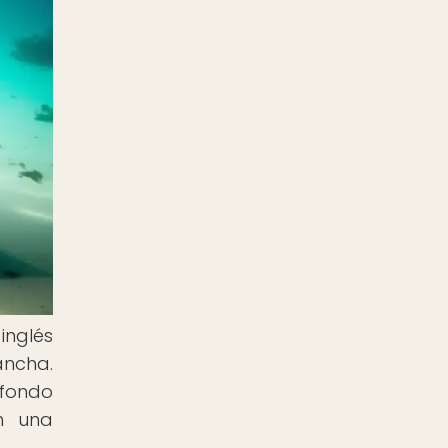
inglés
ancha.
 fondo
n una