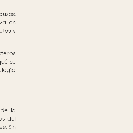
buzos,
val en
etos y
terios
qué se
ología
 de la
os del
e. Sin