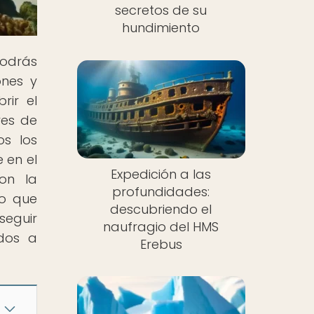
secretos de su
hundimiento
odrás
ones y
rir el
res de
s los
 en el
Expedición a las
con la
profundidades:
to que
descubriendo el
seguir
naufragio del HMS
idos a
Erebus