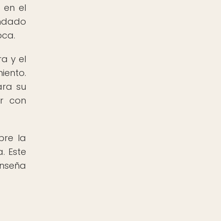
 en el
indado
oca.
a y el
iento.
ara su
r con
bre la
. Este
enseña