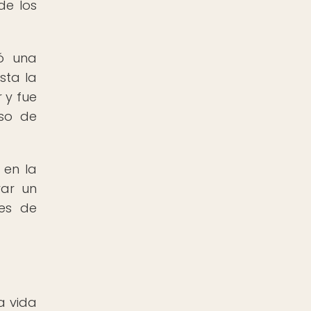
de los
yó una
sta la
 y fue
eso de
 en la
var un
nes de
a vida