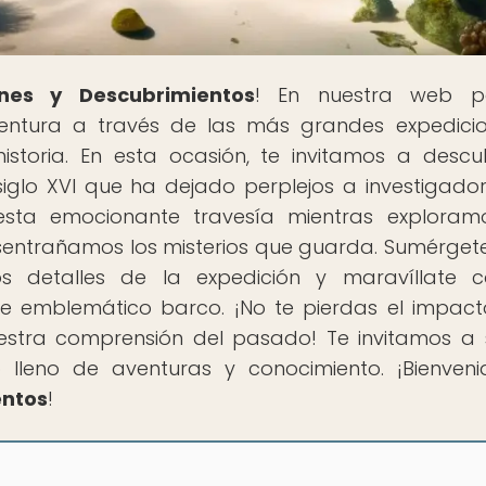
nes y Descubrimientos
! En nuestra web p
ntura a través de las más grandes expedici
storia. En esta ocasión, te invitamos a descub
iglo XVI que ha dejado perplejos a investigado
ta emocionante travesía mientras exploramo
sentrañamos los misterios que guarda. Sumérgete
os detalles de la expedición y maravíllate 
te emblemático barco. ¡No te pierdas el impac
estra comprensión del pasado! Te invitamos a 
lleno de aventuras y conocimiento. ¡Bienven
entos
!