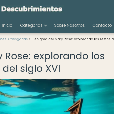
Inicio
Categorias
Sobre Nosotros
Contacto
ones Arriesgadas
El enigma del Mary Rose: explorando los restos 
y Rose: explorando los
del siglo XVI