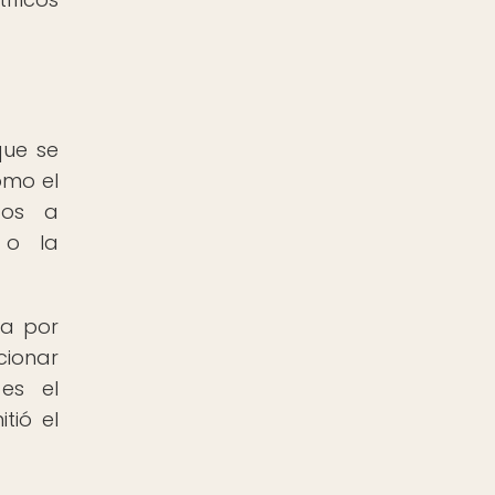
que se
omo el
dos a
 o la
na por
cionar
 es el
tió el