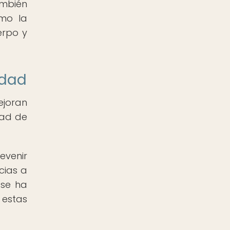
ambién
omo la
erpo y
edad
ejoran
dad de
evenir
cias a
 se ha
estas