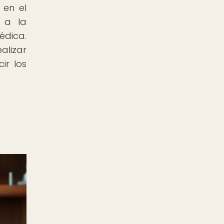
 en el
e a la
édica.
lizar
ir los