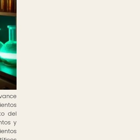
avance
ientos
to del
ntos y
ientos
íficos