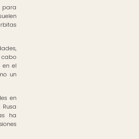
s para
suelen
rbitas
dades,
a cabo
 en el
omo un
les en
l Rusa
as ha
siones