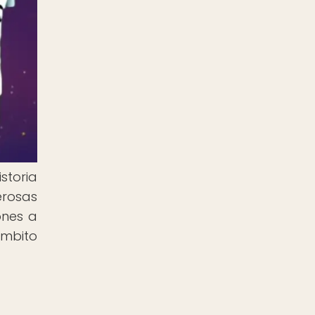
storia
erosas
ones a
ámbito