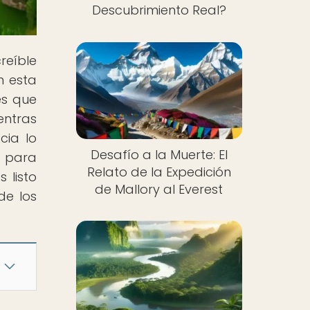
Descubrimiento Real?
reíble
n esta
es que
ntras
cia lo
Desafío a la Muerte: El
e para
Relato de la Expedición
 listo
de Mallory al Everest
de los