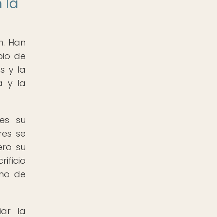
 la
n. Han
bio de
s y la
a y la
es su
res se
ero su
ificio
ano de
ar la