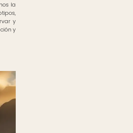
mos la
tipos,
rvar y
ción y