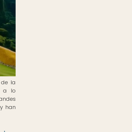
 de la
o a lo
randes
 y han