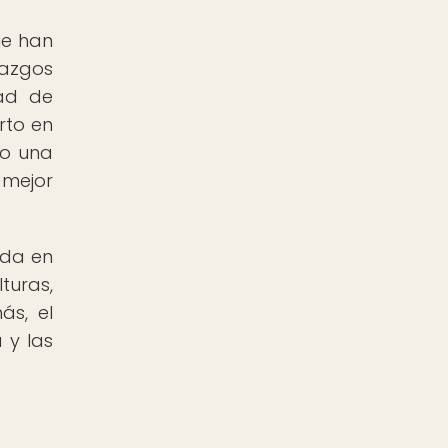
ue han
lazgos
dad de
rto en
do una
 mejor
ada en
turas,
ás, el
 y las