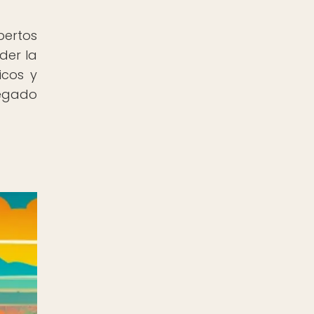
pertos
der la
icos y
legado