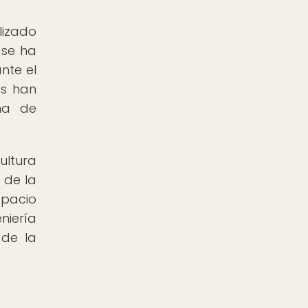
lizado
 se ha
nte el
os han
ema de
ultura
 de la
spacio
niería
 de la