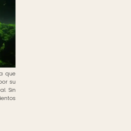
na que
por su
l. Sin
ientos