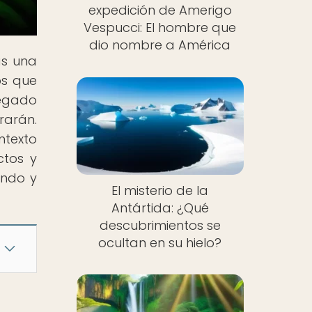
expedición de Amerigo
Vespucci: El hombre que
dio nombre a América
ás una
os que
legado
rarán.
ntexto
ctos y
endo y
El misterio de la
Antártida: ¿Qué
descubrimientos se
ocultan en su hielo?