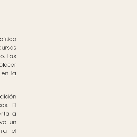
lítico
cursos
o. Las
blecer
 en la
dición
os. El
erta a
uvo un
ara el