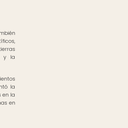
ambién
ficos,
ierras
a y la
ientos
ntó la
 en la
nas en