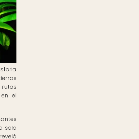
storia
ierras
 rutas
 en el
nantes
o solo
reveló