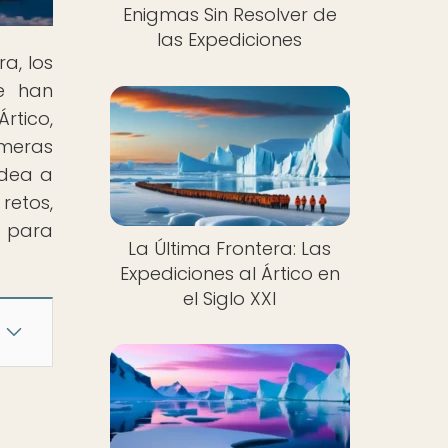
Enigmas Sin Resolver de
las Expediciones
a, los
ue han
rtico,
imeras
odea a
retos,
e para
La Última Frontera: Las
Expediciones al Ártico en
el Siglo XXI