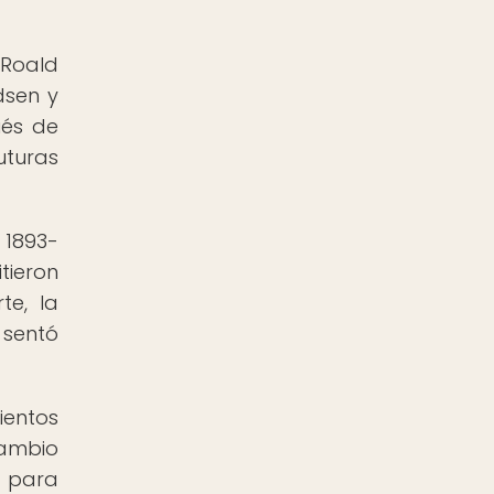
 Roald
dsen y
ués de
uturas
 1893-
tieron
te, la
 sentó
ientos
cambio
s para