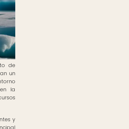
eto de
tan un
ntorno
en la
cursos
ntes y
ncipal