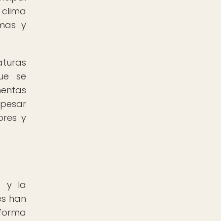
l clima
imas y
turas
que se
mentas
 pesar
ores y
o y la
es han
 forma