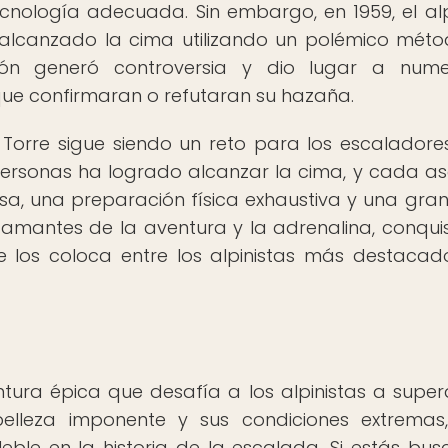
tecnología adecuada. Sin embargo, en 1959, el alp
r alcanzado la cima utilizando un polémico mét
ción generó controversia y dio lugar a nume
que confirmaran o refutaran su hazaña.
o Torre sigue siendo un reto para los escalador
ersonas ha logrado alcanzar la cima, y cada a
osa, una preparación física exhaustiva y una gran
 amantes de la aventura y la adrenalina, conquis
 los coloca entre los alpinistas más destacad
tura épica que desafía a los alpinistas a super
 belleza imponente y sus condiciones extremas
le en la historia de la escalada. Si estás bu