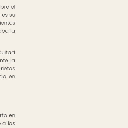
bre el
 es su
ientos
eba la
cultad
nte la
rietas
ada en
rto en
 a las