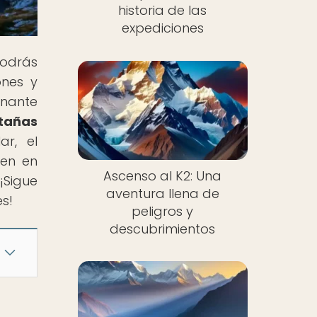
historia de las
expediciones
odrás
ones y
inante
ntañas
ar, el
ten en
Ascenso al K2: Una
¡Sigue
aventura llena de
s!
peligros y
descubrimientos