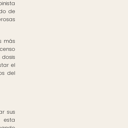
inista
odo de
rosas
es más
scenso
 dosis
tar el
os del
ar sus
, esta
scando