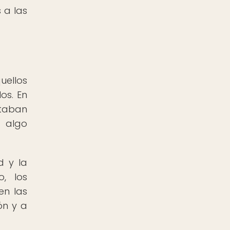
 a las
uellos
os. En
staban
o algo
d y la
, los
en las
ón y a