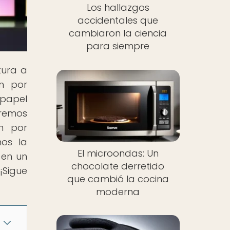
Los hallazgos
accidentales que
cambiaron la ciencia
para siempre
tura a
on por
 papel
aremos
on por
mos la
El microondas: Un
 en un
chocolate derretido
 ¡Sigue
que cambió la cocina
moderna