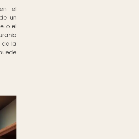
en el
 de un
, o el
uranio
 de la
 puede