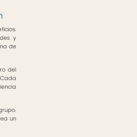
n
icios.
ades y
oma de
ro del
. Cada
iencia
grupo.
rea un