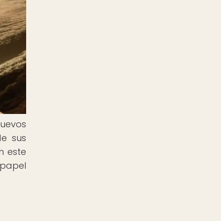
nuevos
de sus
n este
papel