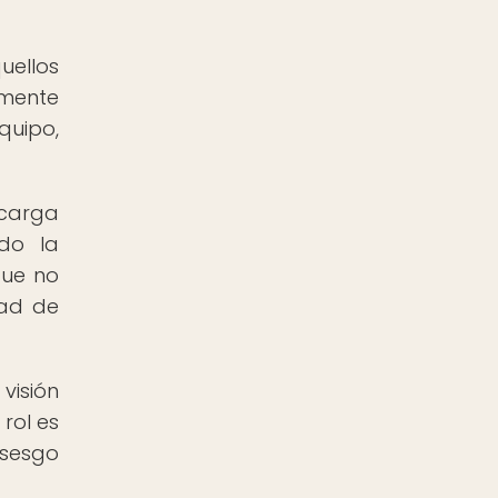
uellos
mente
quipo,
ncarga
ndo la
que no
dad de
visión
rol es
 sesgo