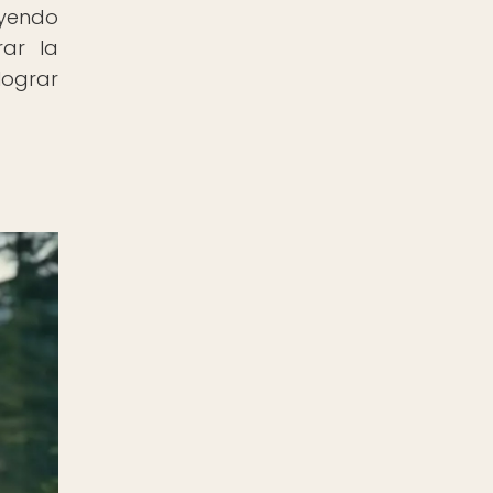
uyendo
rar la
lograr