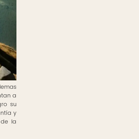
ilemas
ntan a
gro su
ntía y
 de la