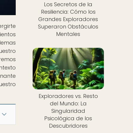
Los Secretos de la
Resiliencia: Cómo los
Grandes Exploradores
rgirte
Superaron Obstáculos
Mentales
ientos
ilemas
uestro
aremos
ntexto
inante
uestro
Exploradores vs. Resto
del Mundo: La
Singularidad
Psicológica de los
Descubridores