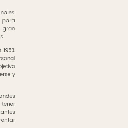
nales.
e para
n gran
s.
 1953.
rsonal
jetivo
erse y
randes
tener
iantes
rentar