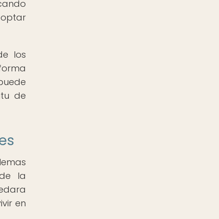
scando
 optar
de los
 forma
 puede
itu de
es
ilemas
de la
uedara
vir en