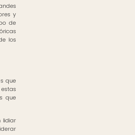
randes
ores y
ipo de
óricas
de los
as que
 estas
es que
lidiar
iderar