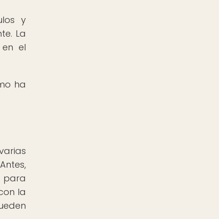
ulos y
te. La
 en el
ómo ha
varias
Antes,
s para
con la
pueden