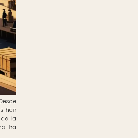
 Desde
es han
 de la
rna ha