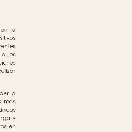
 en la
itivos
rentes
 a los
viones
alizar
eder a
as más
únicos
arga y
tos en