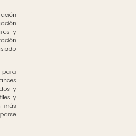
ración
gación
gros y
ración
asiado
d para
vances
odos y
iles y
an más
uparse