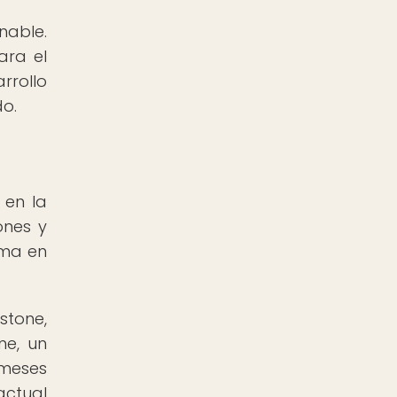
nable.
ara el
rrollo
do.
 en la
ones y
rma en
stone,
ne, un
 meses
actual