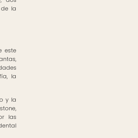
 de la
e este
ntas,
edades
ía, la
o y la
stone,
or las
dental