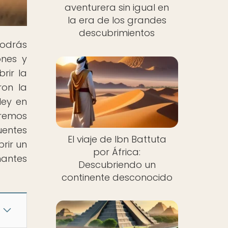
aventurera sin igual en
la era de los grandes
descubrimientos
odrás
ones y
rir la
ron la
ley en
eremos
uentes
El viaje de Ibn Battuta
rir un
por África:
nantes
Descubriendo un
continente desconocido