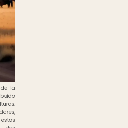
 de la
ibuido
turas.
dores,
 estas
e, dos