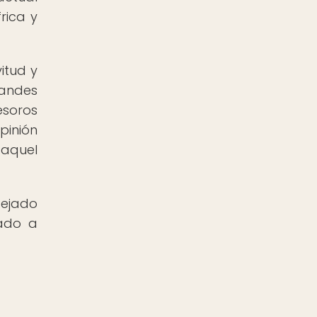
rica y
itud y
randes
esoros
pinión
 aquel
dejado
rado a