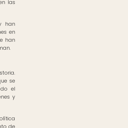
en las
 y han
nes en
ue han
man.
toria.
que se
ado el
enes y
lítica
nto de