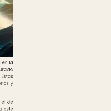
 en la
turado
 Estas
rios y
 el de
a este