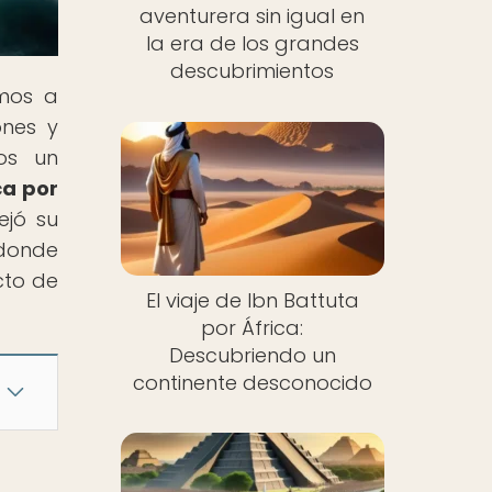
aventurera sin igual en
la era de los grandes
descubrimientos
amos a
ones y
os un
ca por
ejó su
 donde
cto de
El viaje de Ibn Battuta
por África:
Descubriendo un
continente desconocido