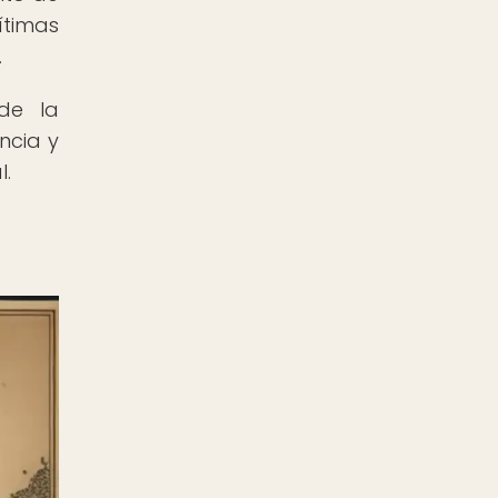
ítimas
.
 de la
ncia y
l.