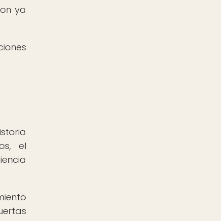
son ya
ciones
storia
s, el
iencia
miento
uertas