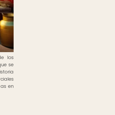
de los
que se
storia
ciales
das en