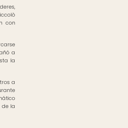
deres,
iccolò
on con
rcarse
pañó a
sta la
tros a
urante
mático
 de la