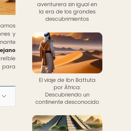
aventurera sin igual en
la era de los grandes
descubrimientos
itamos
ones y
inante
lejano
reíble
e para
El viaje de Ibn Battuta
por África:
Descubriendo un
continente desconocido