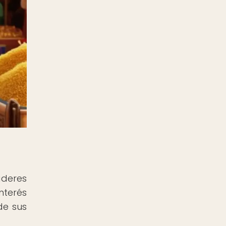
aderes
nterés
de sus