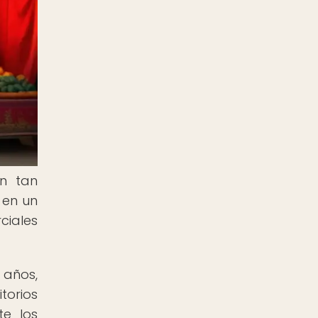
on tan
 en un
ciales
 años,
torios
te los