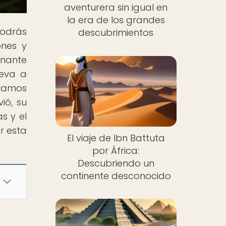
aventurera sin igual en
la era de los grandes
odrás
descubrimientos
ones y
inante
leva a
oramos
ió, su
as y el
r esta
El viaje de Ibn Battuta
por África:
Descubriendo un
continente desconocido