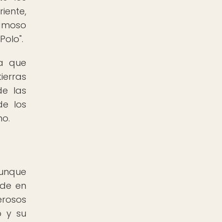
iente,
famoso
Polo".
ya que
ierras
de las
de los
no.
Aunque
ide en
rosos
o y su