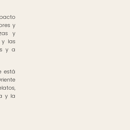
mpacto
ores y
zas y
 y las
os y a
e está
riente
latos,
a y la