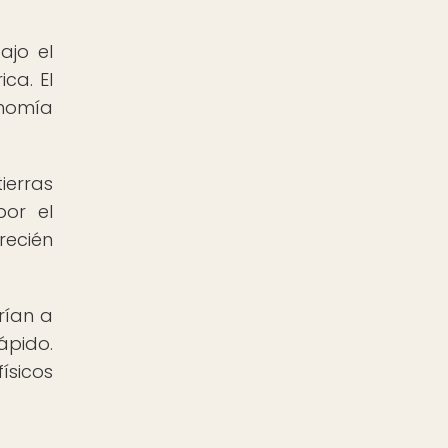
ajo el
ca. El
onomía
ierras
por el
recién
rían a
ápido.
ísicos