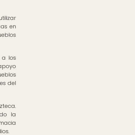
ilizar
cas en
ueblos
 a los
 apoyo
ueblos
es del
zteca.
do la
omacia
ios.