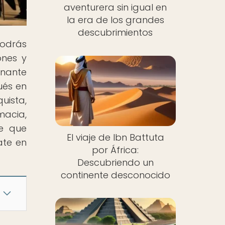
aventurera sin igual en
la era de los grandes
descubrimientos
odrás
ones y
inante
ués en
uista,
macia,
ve que
El viaje de Ibn Battuta
ate en
por África:
Descubriendo un
continente desconocido