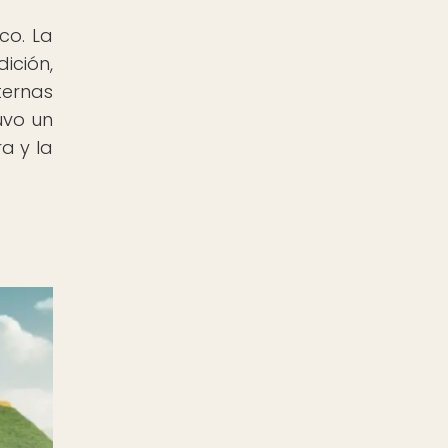
co. La
ición,
ternas
uvo un
a y la