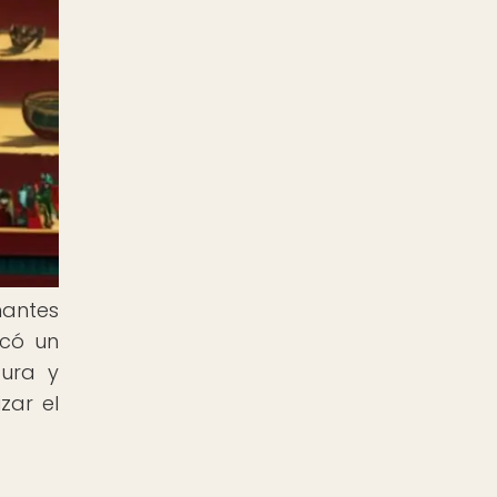
nantes
rcó un
tura y
zar el