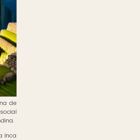
una de
social
ndina.
a Inca