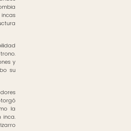
lombia
 incas
uctura
ilidad
trono.
ones y
abo su
adores
otorgó
omo la
 inca.
izarro