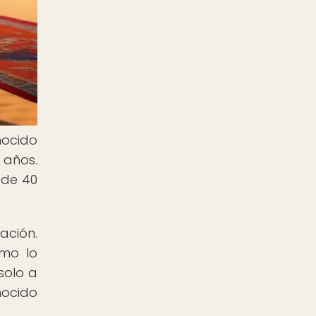
nocido
 años.
 de 40
ación.
omo lo
solo a
nocido