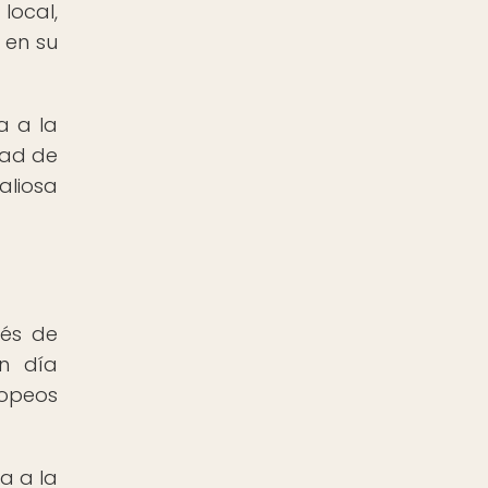
local,
 en su
a a la
dad de
aliosa
vés de
en día
ropeos
a a la