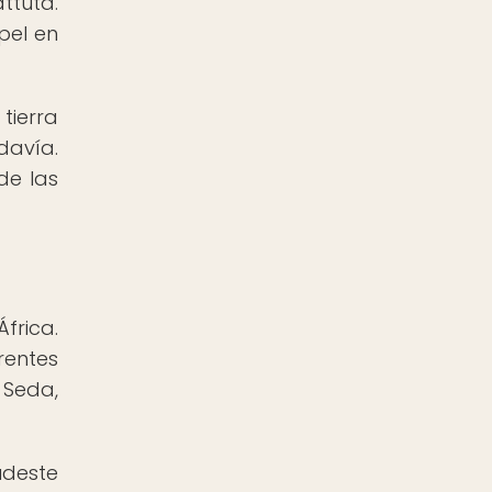
ttuta.
pel en
tierra
davía.
de las
frica.
rentes
 Seda,
Sudeste