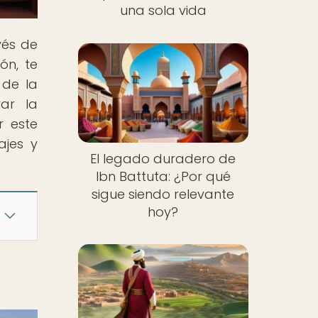
una sola vida
vés de
ón, te
 de la
rar la
r este
ajes y
El legado duradero de
Ibn Battuta: ¿Por qué
sigue siendo relevante
hoy?