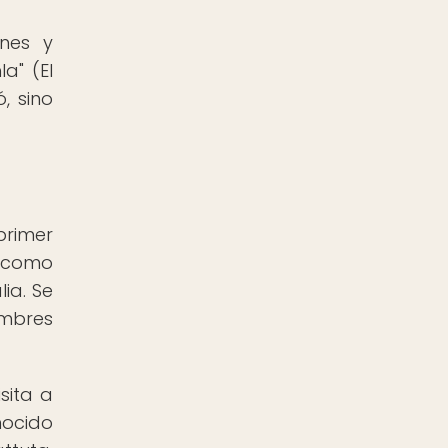
ones y
a" (El
, sino
primer
s como
ia. Se
umbres
sita a
nocido