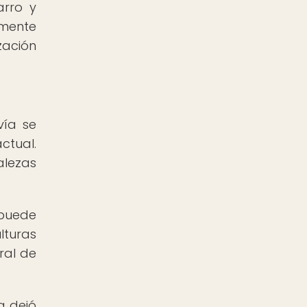
arro y
rmente
zación
vía se
ctual.
alezas
 puede
lturas
ral de
a dejó