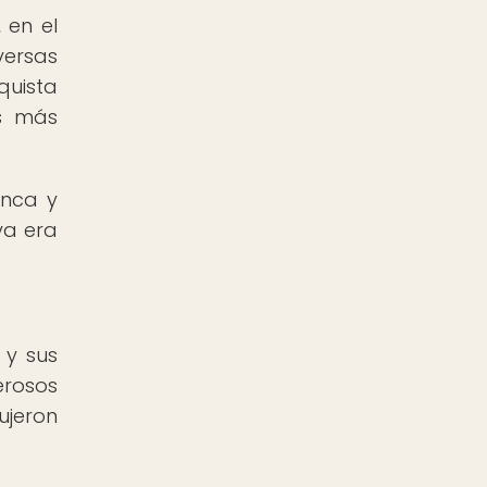
 en el
versas
quista
es más
inca y
va era
 y sus
erosos
ujeron