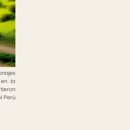
onajes
 en la
tieron
l Perú