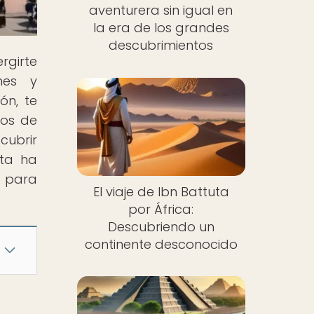
aventurera sin igual en
la era de los grandes
descubrimientos
rgirte
nes y
ón, te
sos de
cubrir
sta ha
o para
El viaje de Ibn Battuta
por África:
Descubriendo un
continente desconocido