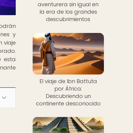
aventurera sin igual en
la era de los grandes
descubrimientos
podrán
ones y
 viaje
orado.
e esta
onante
El viaje de Ibn Battuta
por África:
Descubriendo un
continente desconocido