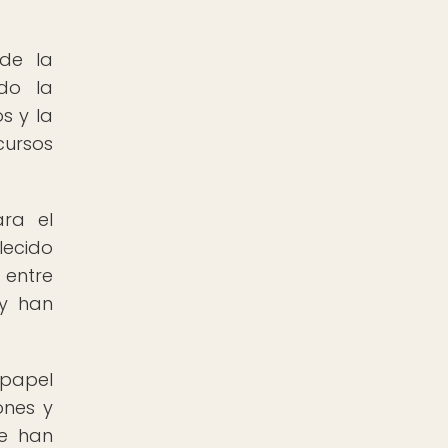
 de la
ido la
s y la
cursos
ara el
lecido
 entre
 y han
 papel
ones y
ue han