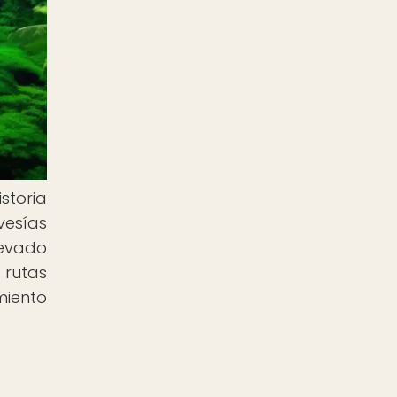
storia
vesías
levado
 rutas
miento