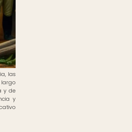
a, las
 largo
a y de
ncia y
cativo