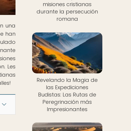
misiones cristianas
durante la persecución
romana
án una
ue han
tulado
inante
siones
n. Les
tianas
Revelando la Magia de
les!
las Expediciones
Budistas: Las Rutas de
Peregrinación más
Impresionantes