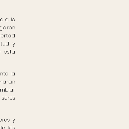
d a lo
ugaron
bertad
itud y
e esta
nte la
omaran
ambiar
 seres
eres y
de los