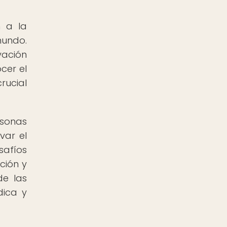
n a la
mundo.
vación
cer el
rucial
rsonas
var el
safíos
ción y
de las
dica y